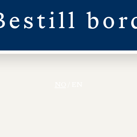
Bestill
bor
NO
/
EN